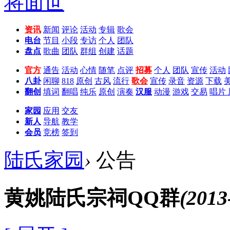
资讯
新闻
评论
活动
专辑
歌会
电台
节目
小段
专访
个人
团队
盘点
歌曲
团队
群组
创建
话题
官方
通告
活动
心情
随笔
点评
招募
个人
团队
宣传
活动
八卦
闲聊
818
原创
古风
流行
歌会
宣传
录音
资源
下载
翻创
填词
翻唱
纯乐
原创
演奏
汉服
动漫
游戏
交易
唱片
家园
应用
交友
新人
导航
教学
会员
竞榜
签到
陆氏家园
›
公告
黄姚陆氏宗祠QQ群
(2013