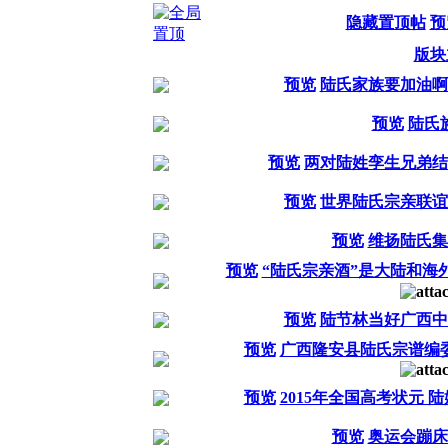
隐藏置顶帖
预
版块
预览
陆氏家族要加油啊
预览
陆氏
预览
两对陆姓孪生兄弟结
预览
世界陆氏宗亲联谊
预览
维扬陆氏集
预览
“陆氏宗亲酒”是大陆和海
预览
陆节林当好广西中
预览
广西隆安县陆氏宗谱编
预览
2015年全国高考状元 
预览
奥运会蹦床