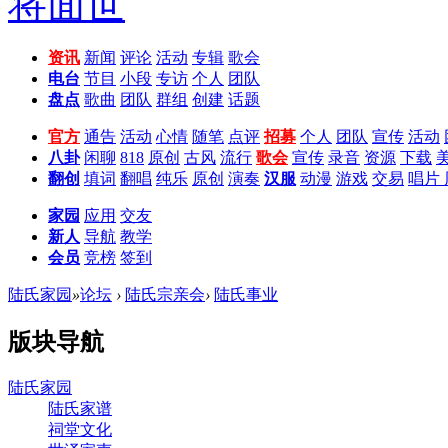
资讯
新闻
评论
活动
专辑
歌会
电台
节目
小段
专访
个人
团队
盘点
歌曲
团队
群组
创建
话题
官方
通告
活动
心情
随笔
点评
招募
个人
团队
宣传
活动
八卦
闲聊
818
原创
古风
流行
歌会
宣传
录音
资源
下载
翻创
填词
翻唱
纯乐
原创
演奏
汉服
动漫
游戏
交易
唱片
家园
应用
交友
新人
导航
教学
会员
竞榜
签到
陆氏家园
»
论坛
›
陆氏宗亲会
›
陆氏事业
版块导航
陆氏家园
陆氏家谱
祠堂文化