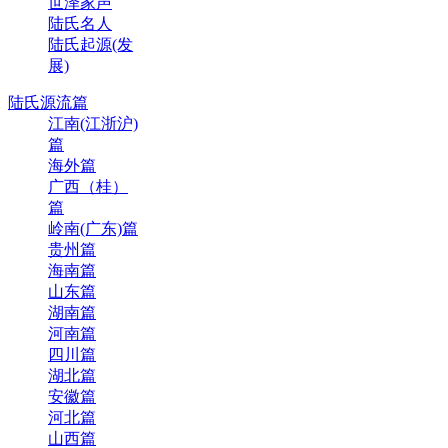
世泽家声
陆氏名人
陆氏起源(发
展)
陆氏源流篇
江南(江浙沪)
篇
海外篇
广西（桂）
篇
岭南(广东)篇
贵州篇
海南篇
山东篇
湖南篇
河南篇
四川篇
湖北篇
安徽篇
河北篇
山西篇