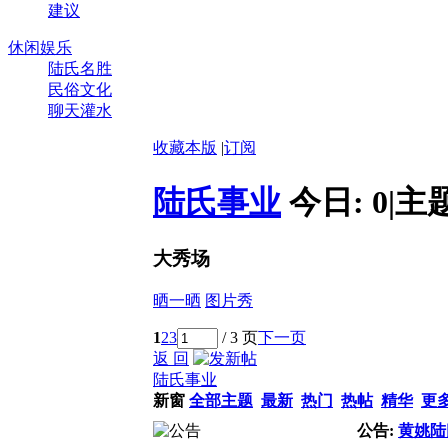
建议
休闲娱乐
陆氏名胜
民俗文化
聊天灌水
收藏本版
|
订阅
陆氏事业
今日:
0
|
主
大秀场
晒一晒
图片秀
1
2
3
/ 3 页
下一页
返 回
陆氏事业
新窗
全部主题
最新
热门
热帖
精华
更
公告:
黄姚陆