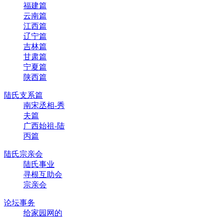
福建篇
云南篇
江西篇
辽宁篇
吉林篇
甘肃篇
宁夏篇
陕西篇
陆氏支系篇
南宋丞相-秀
夫篇
广西始祖-陆
丙篇
陆氏宗亲会
陆氏事业
寻根互助会
宗亲会
论坛事务
给家园网的