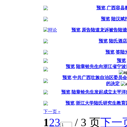
预览
广西容县
预览
陆汉斌
预览
原告陆道龙诉被告陆逵
预览
陆氏酒店
预览
答陆
预览
预览
陆章铨先生向浙江省宁波
预览
中共广西壮族自治区委员会
的决定
预览
陆章铨先生发起成立太平洋
预览
浙江大学陆氏研究生教育
下一页 »
1
2
3
/ 3 页
下一