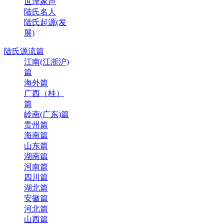
世泽家声
陆氏名人
陆氏起源(发
展)
陆氏源流篇
江南(江浙沪)
篇
海外篇
广西（桂）
篇
岭南(广东)篇
贵州篇
海南篇
山东篇
湖南篇
河南篇
四川篇
湖北篇
安徽篇
河北篇
山西篇