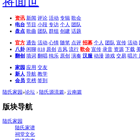
资讯
新闻
评论
活动
专辑
歌会
电台
节目
小段
专访
个人
团队
盘点
歌曲
团队
群组
创建
话题
官方
通告
活动
心情
随笔
点评
招募
个人
团队
宣传
活动
八卦
闲聊
818
原创
古风
流行
歌会
宣传
录音
资源
下载
翻创
填词
翻唱
纯乐
原创
演奏
汉服
动漫
游戏
交易
唱片
家园
应用
交友
新人
导航
教学
会员
竞榜
签到
陆氏家园
»
论坛
›
陆氏源流篇
›
云南篇
版块导航
陆氏家园
陆氏家谱
祠堂文化