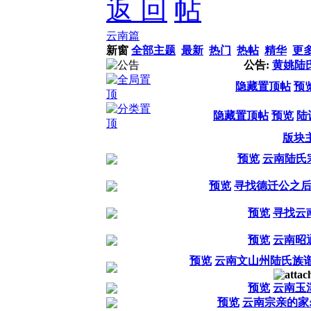
返 回
云南篇
新窗
全部主题
最新
热门
热帖
精华
更
公告:
黄姚陆
隐藏置顶帖
预
隐藏置顶帖
预览
陆
版块
预览
云南陆氏宗
预览
寻找德迁公之
预览
寻找云
预览
云南昭
预览
云南文山州陆氏族谱
预览
云南玉
预览
云南宗亲的家