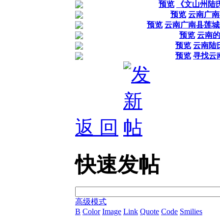
预览
《文山州陆
预览
云南广南
预览
云南广南县莲城
预览
云南
预览
云南陆
预览
寻找云
返 回
快速发帖
高级模式
B
Color
Image
Link
Quote
Code
Smilies