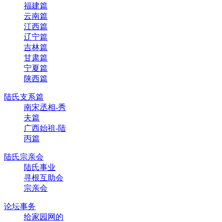
福建篇
云南篇
江西篇
辽宁篇
吉林篇
甘肃篇
宁夏篇
陕西篇
陆氏支系篇
南宋丞相-秀
夫篇
广西始祖-陆
丙篇
陆氏宗亲会
陆氏事业
寻根互助会
宗亲会
论坛事务
给家园网的