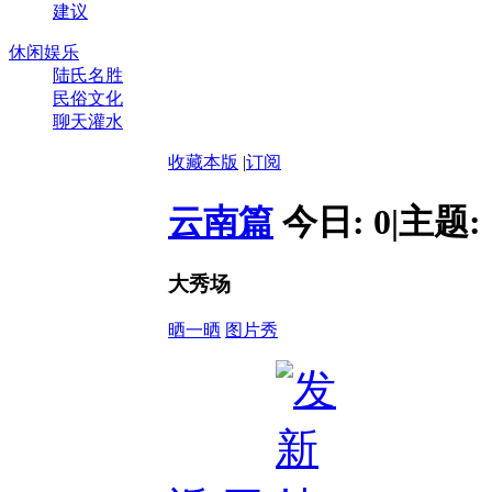
建议
休闲娱乐
陆氏名胜
民俗文化
聊天灌水
收藏本版
|
订阅
云南篇
今日:
0
|
主题:
大秀场
晒一晒
图片秀