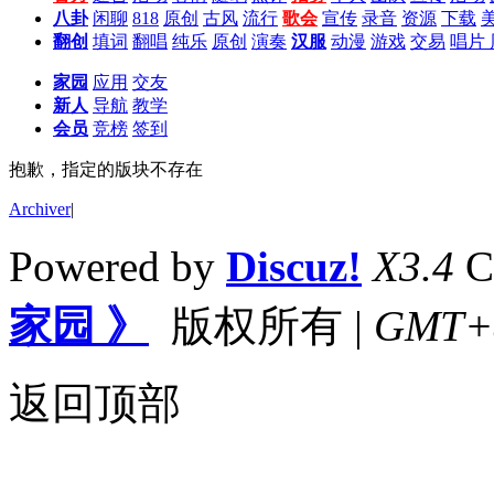
八卦
闲聊
818
原创
古风
流行
歌会
宣传
录音
资源
下载
翻创
填词
翻唱
纯乐
原创
演奏
汉服
动漫
游戏
交易
唱片
家园
应用
交友
新人
导航
教学
会员
竞榜
签到
抱歉，指定的版块不存在
Archiver
|
Powered by
Discuz!
X3.4
C
家园 》
版权所有
|
GMT+8,
返回顶部