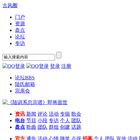
古风圈
门户
资源
盘点
论坛
专访
登录
注册
论坛
BBS
陆氏邮箱
宗亲会
资讯
新闻
评论
活动
专辑
歌会
电台
节目
小段
专访
个人
团队
盘点
歌曲
团队
群组
创建
话题
官方
通告
活动
心情
随笔
点评
招募
个人
团队
宣传
活动