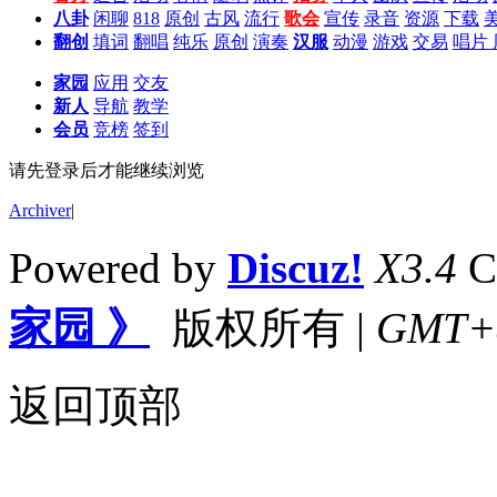
八卦
闲聊
818
原创
古风
流行
歌会
宣传
录音
资源
下载
翻创
填词
翻唱
纯乐
原创
演奏
汉服
动漫
游戏
交易
唱片
家园
应用
交友
新人
导航
教学
会员
竞榜
签到
请先登录后才能继续浏览
Archiver
|
Powered by
Discuz!
X3.4
C
家园 》
版权所有
|
GMT+8,
返回顶部