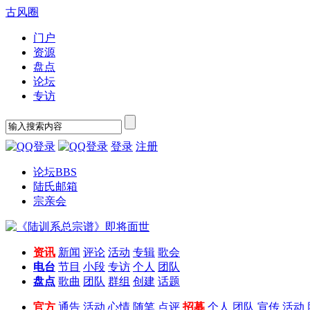
古风圈
门户
资源
盘点
论坛
专访
登录
注册
论坛
BBS
陆氏邮箱
宗亲会
资讯
新闻
评论
活动
专辑
歌会
电台
节目
小段
专访
个人
团队
盘点
歌曲
团队
群组
创建
话题
官方
通告
活动
心情
随笔
点评
招募
个人
团队
宣传
活动