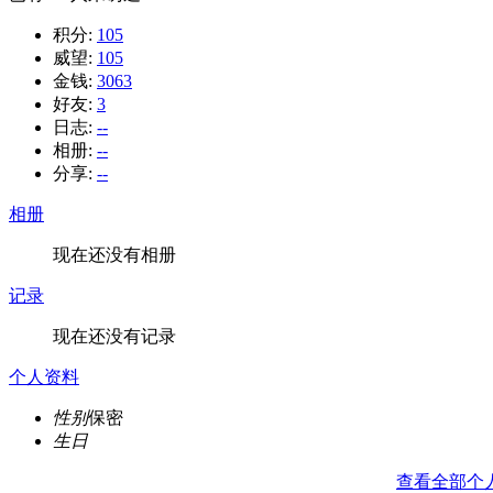
积分:
105
威望:
105
金钱:
3063
好友:
3
日志:
--
相册:
--
分享:
--
相册
现在还没有相册
记录
现在还没有记录
个人资料
性别
保密
生日
查看全部个