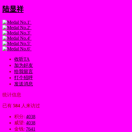
陆显祥
收听TA
加为好友
给我留言
打个招呼
发送消息
统计信息
已有
584
人来访过
积分:
4038
威望:
4038
金钱:
7641