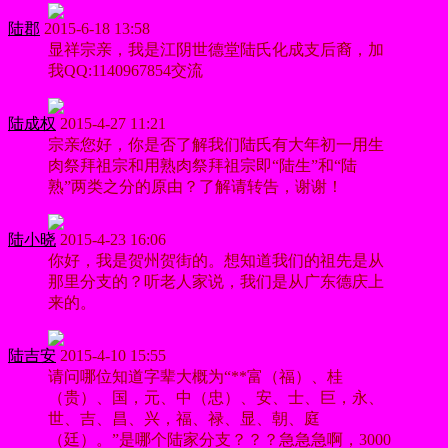
陆郡
2015-6-18 13:58
显祥宗亲，我是江阴世德堂陆氏化成支后裔，加
我QQ:1140967854交流
陆成权
2015-4-27 11:21
宗亲您好，你是否了解我们陆氏有大年初一用生
肉祭拜祖宗和用熟肉祭拜祖宗即“陆生”和“陆
熟”两类之分的原由？了解请转告，谢谢！
陆小晓
2015-4-23 16:06
你好，我是贺州贺街的。想知道我们的祖先是从
那里分支的？听老人家说，我们是从广东德庆上
来的。
陆吉安
2015-4-10 15:55
请问哪位知道字辈大概为“**富（福）、桂
（贵）、国，元、中（忠）、安、士、巨，永、
世、吉、昌、兴，福、禄、显、朝、庭
（廷）。”是哪个陆家分支？？？急急急啊，3000