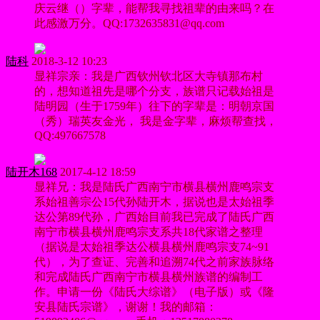
庆云继（）字辈，能帮我寻找祖辈的由来吗？在
此感激万分。QQ:1732635831@qq.com
陆科
2018-3-12 10:23
显祥宗亲：我是广西钦州钦北区大寺镇那布村
的，想知道祖先是哪个分支，族谱只记载始祖是
陆明园（生于1759年）往下的字辈是：明朝京国
（秀）瑞英友金光， 我是金字辈，麻烦帮查找，
QQ:497667578
陆开木168
2017-4-12 18:59
显祥兄：我是陆氏广西南宁市横县横州鹿鸣宗支
系始祖善宗公15代孙陆开木，据说也是太始祖季
达公第89代孙，广西始目前我已完成了陆氏广西
南宁市横县横州鹿鸣宗支系共18代家谱之整理
（据说是太始祖季达公横县横州鹿鸣宗支74~91
代），为了查证、完善和追溯74代之前家族脉络
和完成陆氏广西南宁市横县横州族谱的编制工
作。申请一份《陆氏大综谱》（电子版）或《隆
安县陆氏宗谱》，谢谢！我的邮箱：