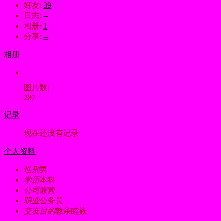
好友:
39
日志:
--
相册:
1
分享:
--
相册
图片数:
287
记录
现在还没有记录
个人资料
性别
男
学历
本科
公司
兼营
职业
公务员
交友目的
敦亲睦族