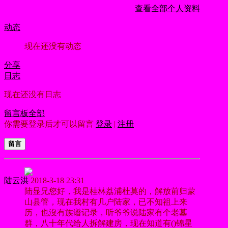
查看全部个人资料
动态
现在还没有动态
分享
日志
现在还没有日志
留言板
全部
你需要登录后才可以留言
登录
|
注册
留言
陆云洪
2018-3-18 23:31
陆显兄您好，我是桂林荔浦杜莫的，解放前归蒙
山县管，现在我村有几户陆家，已不知祖上来
历，也沒有族谱记录，听爷爷说陆家有个老墓
群，八十年代给人拆解建房，现在知道有()锦星