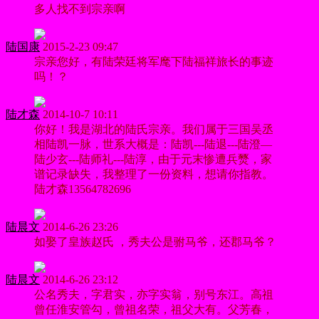
多人找不到宗亲啊
陆国康
2015-2-23 09:47
宗亲您好，有陆荣廷将军麾下陆福祥旅长的事迹
吗！？
陆才森
2014-10-7 10:11
你好！我是湖北的陆氏宗亲。我们属于三国吴丞
相陆凯一脉，世系大概是：陆凯---陆退---陆澄—
陆少玄---陆师礼---陆淳，由于元末惨遭兵燹，家
谱记录缺失，我整理了一份资料，想请你指教。
陆才森13564782696
陆晨文
2014-6-26 23:26
如娶了皇族赵氏 ，秀夫公是驸马爷，还郡马爷？
陆晨文
2014-6-26 23:12
公名秀夫，字君实，亦字实翁，别号东江。高祖
曾任淮安管勾，曾祖名荣，祖父大有。父芳春，