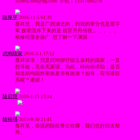
519892406@qq.com 手机：13517880278
陆厚亨
2016-11-5 01:35
显祥兄，我是广西浦北的，到我的辈分也是显字
辈 族谱流传下来的是 祖官月丹传统 。。。。。
裕修明显全扬广 想了解一下渊源
武鸣陆家
2016-3-1 17:12
显祥宗亲：我是武鸣锣圩镇玉泉村的陆家，一直
想寻祖，无奈无家谱。为此，特向你求助，是否
知道武鸣陆姓家族是否有族谱？如有，应与谁联
系呢？谢谢！
陆启慧
2016-1-15 13:14
陆祖强
2015-9-30 21:41
显祥兄，你说的陆松菁公在哪，我们也好回去祭
拜。