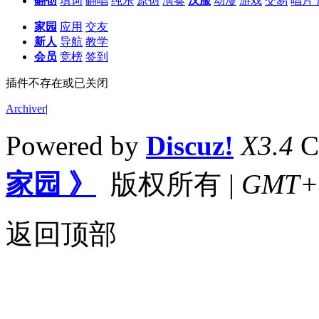
翻创
填词
翻唱
纯乐
原创
演奏
汉服
动漫
游戏
交易
唱片
家园
应用
交友
新人
导航
教学
会员
竞榜
签到
插件不存在或已关闭
Archiver
|
Powered by
Discuz!
X3.4
C
家园 》
版权所有
|
GMT+8,
返回顶部