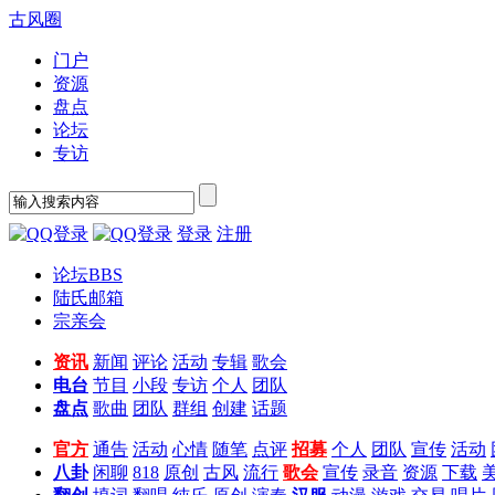
古风圈
门户
资源
盘点
论坛
专访
登录
注册
论坛
BBS
陆氏邮箱
宗亲会
资讯
新闻
评论
活动
专辑
歌会
电台
节目
小段
专访
个人
团队
盘点
歌曲
团队
群组
创建
话题
官方
通告
活动
心情
随笔
点评
招募
个人
团队
宣传
活动
八卦
闲聊
818
原创
古风
流行
歌会
宣传
录音
资源
下载