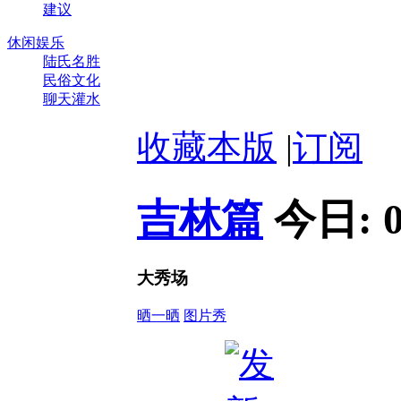
建议
休闲娱乐
陆氏名胜
民俗文化
聊天灌水
收藏本版
|
订阅
吉林篇
今日:
大秀场
晒一晒
图片秀