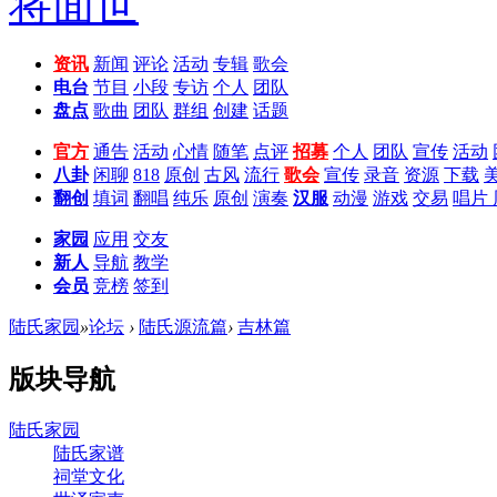
资讯
新闻
评论
活动
专辑
歌会
电台
节目
小段
专访
个人
团队
盘点
歌曲
团队
群组
创建
话题
官方
通告
活动
心情
随笔
点评
招募
个人
团队
宣传
活动
八卦
闲聊
818
原创
古风
流行
歌会
宣传
录音
资源
下载
翻创
填词
翻唱
纯乐
原创
演奏
汉服
动漫
游戏
交易
唱片
家园
应用
交友
新人
导航
教学
会员
竞榜
签到
陆氏家园
»
论坛
›
陆氏源流篇
›
吉林篇
版块导航
陆氏家园
陆氏家谱
祠堂文化