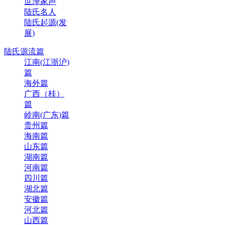
世泽家声
陆氏名人
陆氏起源(发
展)
陆氏源流篇
江南(江浙沪)
篇
海外篇
广西（桂）
篇
岭南(广东)篇
贵州篇
海南篇
山东篇
湖南篇
河南篇
四川篇
湖北篇
安徽篇
河北篇
山西篇