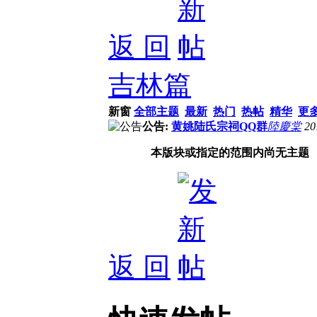
返 回
吉林篇
新窗
全部主题
最新
热门
热帖
精华
更
公告:
黄姚陆氏宗祠QQ群
陸慶棠
20
本版块或指定的范围内尚无主题
返 回