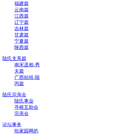
福建篇
云南篇
江西篇
辽宁篇
吉林篇
甘肃篇
宁夏篇
陕西篇
陆氏支系篇
南宋丞相-秀
夫篇
广西始祖-陆
丙篇
陆氏宗亲会
陆氏事业
寻根互助会
宗亲会
论坛事务
给家园网的