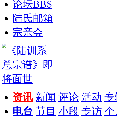
论坛
BBS
陆氏邮箱
宗亲会
资讯
新闻
评论
活动
专
电台
节目
小段
专访
个