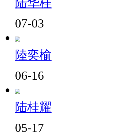
陆华桂
07-03
陸奕榆
06-16
陆桂耀
05-17