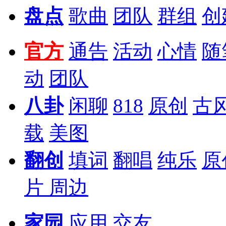
盘点
歌曲
团队
群组
创
官方
通告
活动
心情
随
动
团队
八卦
闲聊
818
原创
古
载
美图
翻创
填词
翻唱
纯乐
原
片
周边
家园
应用
交友