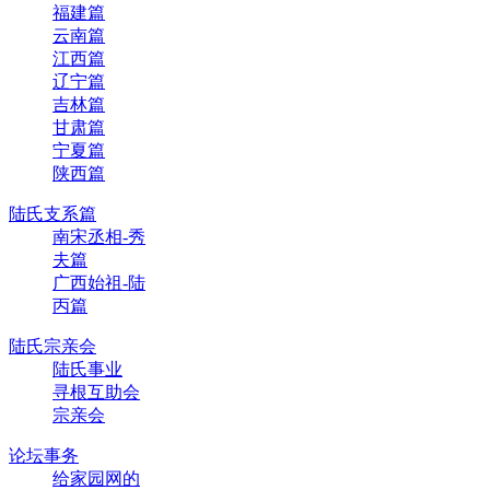
福建篇
云南篇
江西篇
辽宁篇
吉林篇
甘肃篇
宁夏篇
陕西篇
陆氏支系篇
南宋丞相-秀
夫篇
广西始祖-陆
丙篇
陆氏宗亲会
陆氏事业
寻根互助会
宗亲会
论坛事务
给家园网的