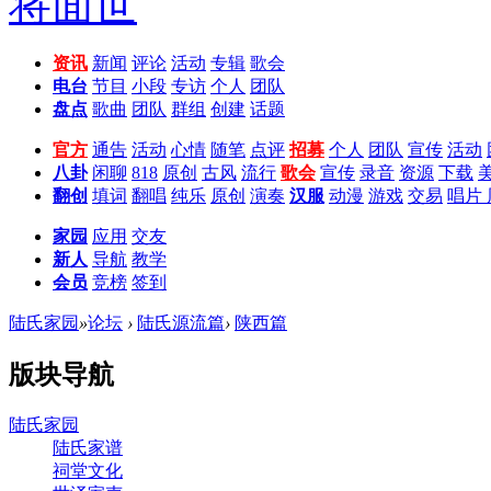
资讯
新闻
评论
活动
专辑
歌会
电台
节目
小段
专访
个人
团队
盘点
歌曲
团队
群组
创建
话题
官方
通告
活动
心情
随笔
点评
招募
个人
团队
宣传
活动
八卦
闲聊
818
原创
古风
流行
歌会
宣传
录音
资源
下载
翻创
填词
翻唱
纯乐
原创
演奏
汉服
动漫
游戏
交易
唱片
家园
应用
交友
新人
导航
教学
会员
竞榜
签到
陆氏家园
»
论坛
›
陆氏源流篇
›
陕西篇
版块导航
陆氏家园
陆氏家谱
祠堂文化