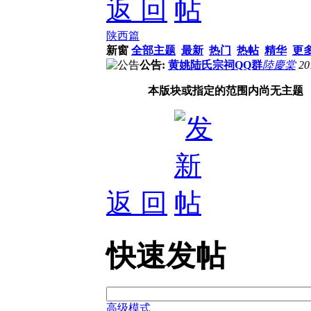
返 回
陕西篇
新窗
全部主题
最新
热门
热帖
精华
更
公告:
黄姚陆氏宗祠QQ群
陸慶棠
20
本版块或指定的范围内尚无主题
返 回
快速发帖
高级模式