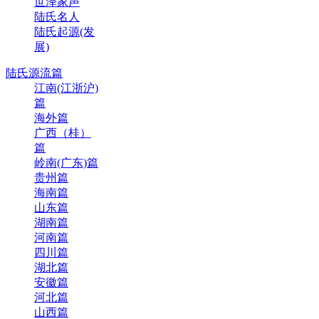
世泽家声
陆氏名人
陆氏起源(发
展)
陆氏源流篇
江南(江浙沪)
篇
海外篇
广西（桂）
篇
岭南(广东)篇
贵州篇
海南篇
山东篇
湖南篇
河南篇
四川篇
湖北篇
安徽篇
河北篇
山西篇