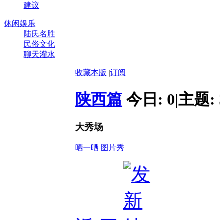
建议
休闲娱乐
陆氏名胜
民俗文化
聊天灌水
收藏本版
|
订阅
陕西篇
今日:
0
|
主题:
大秀场
晒一晒
图片秀