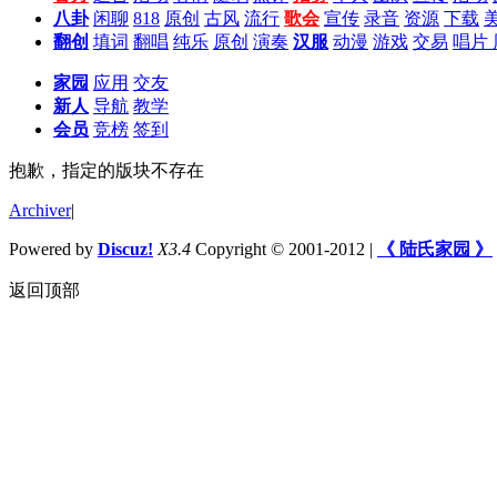
八卦
闲聊
818
原创
古风
流行
歌会
宣传
录音
资源
下载
翻创
填词
翻唱
纯乐
原创
演奏
汉服
动漫
游戏
交易
唱片
家园
应用
交友
新人
导航
教学
会员
竞榜
签到
抱歉，指定的版块不存在
Archiver
|
Powered by
Discuz!
X3.4
Copyright © 2001-2012
|
《 陆氏家园 》
返回顶部