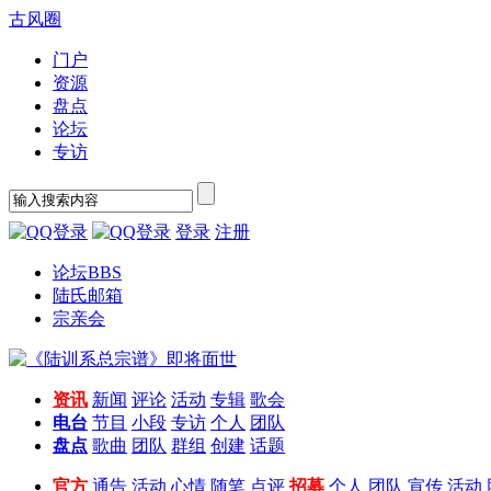
古风圈
门户
资源
盘点
论坛
专访
登录
注册
论坛
BBS
陆氏邮箱
宗亲会
资讯
新闻
评论
活动
专辑
歌会
电台
节目
小段
专访
个人
团队
盘点
歌曲
团队
群组
创建
话题
官方
通告
活动
心情
随笔
点评
招募
个人
团队
宣传
活动