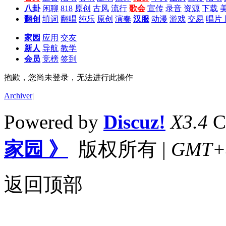
八卦
闲聊
818
原创
古风
流行
歌会
宣传
录音
资源
下载
翻创
填词
翻唱
纯乐
原创
演奏
汉服
动漫
游戏
交易
唱片
家园
应用
交友
新人
导航
教学
会员
竞榜
签到
抱歉，您尚未登录，无法进行此操作
Archiver
|
Powered by
Discuz!
X3.4
C
家园 》
版权所有
|
GMT+8,
返回顶部