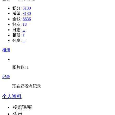
积分:
3130
威望:
3130
金钱:
6636
好友:
18
日志:
--
相册:
1
分享:
--
相册
图片数: 1
记录
现在还没有记录
个人资料
性别
保密
生日