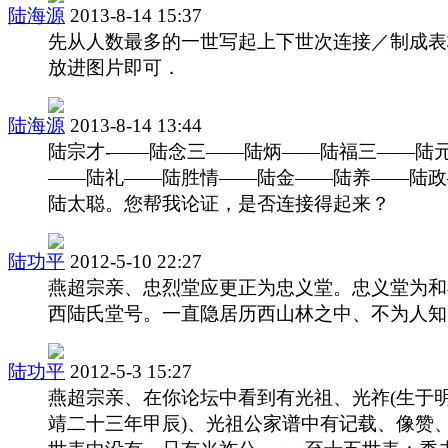
陆海源
2013-8-14 15:37
先从人数最多的一世写起上下世次连接／制成表
放进图片即可．
陆海源
2013-8-14 13:44
陆宗才-——陆念三——陆炳——陆福三——陆
——陆礼——陆胜情——陆金——陆养——陆政
陆太聪。您帮我论证，是否连接得起来？
陆功平
2012-5-10 22:27
燕超宗亲、忠烈堂应更正为忠义堂。忠义堂为和
西陆氏堂号。一直隐居历西山林之中、不为人知
陆功平
2012-5-3 15:27
燕超宗亲、在你论坛中看到有光祖、光祚(生于
靖二十三年甲辰)、光祖公家谱中有记载、像赞