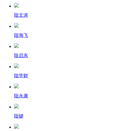
陆文涛
陆海飞
陆启东
陆学财
陆永康
陆键