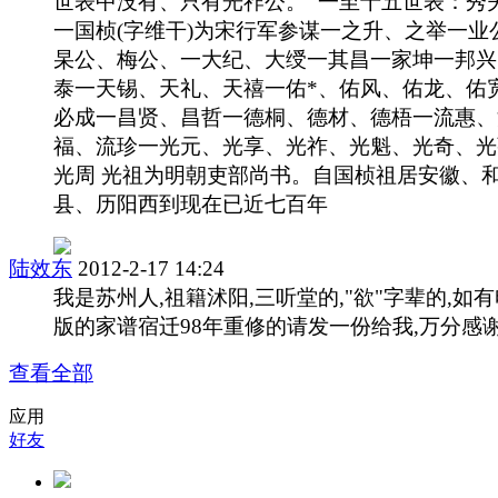
世表中没有、只有光祚公。 一至十五世表：秀
一国桢(字维干)为宋行军参谋一之升、之举一业
杲公、梅公、一大纪、大绶一其昌一家坤一邦兴
泰一天锡、天礼、天禧一佑*、佑风、佑龙、佑
必成一昌贤、昌哲一德桐、德材、德梧一流惠、
福、流珍一光元、光享、光祚、光魁、光奇、光
光周 光祖为明朝吏部尚书。自国桢祖居安徽、
县、历阳西到现在已近七百年
陆效东
2012-2-17 14:24
我是苏州人,祖籍沭阳,三听堂的,"欲"字辈的,如
版的家谱宿迁98年重修的请发一份给我,万分感谢
查看全部
应用
好友