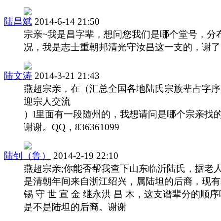
陆昌斌
2014-6-14 21:50
宗亲~我是昌字辈，想问您我们是哪个堂号，分
况，我是志士重朝邦清光守汝昌这一支的，谢了
陆文涛
2014-3-21 21:43
燕超宗亲，在（汇总全国各地陆氏宗族辈占字序
迎宗人交流
）l里面有一段随州的，我想请问是哪个宗亲找
谢谢。QQ，836361099
陆钊（鲁）
2014-2-19 22:10
燕超宗亲;你能否帮我查下山东临沂陆氏，据老
是清朝年间来自浙江绍兴，属陆坦的后裔，现有
锡 守 世 宣 金 继永洪 昌 木，这支谱辈分的顺
是不是陆坦的后裔。谢谢