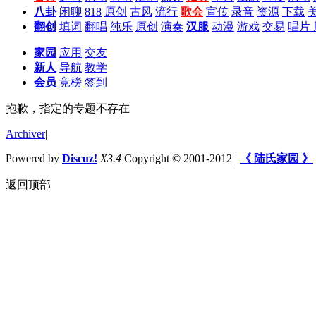
八卦
闲聊
818
原创
古风
流行
歌会
宣传
录音
资源
下载
翻创
填词
翻唱
纯乐
原创
演奏
汉服
动漫
游戏
交易
唱片
家园
应用
交友
新人
导航
教学
会员
竞榜
签到
抱歉，指定的专题不存在
Archiver
|
Powered by
Discuz!
X3.4
Copyright © 2001-2012
|
《 陆氏家园 》
返回顶部