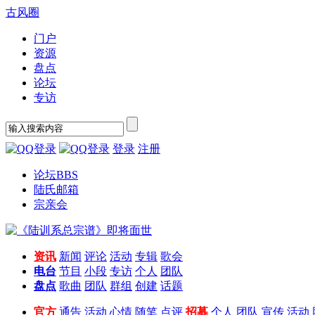
古风圈
门户
资源
盘点
论坛
专访
登录
注册
论坛
BBS
陆氏邮箱
宗亲会
资讯
新闻
评论
活动
专辑
歌会
电台
节目
小段
专访
个人
团队
盘点
歌曲
团队
群组
创建
话题
官方
通告
活动
心情
随笔
点评
招募
个人
团队
宣传
活动