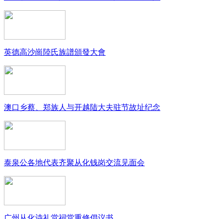
英德高沙崗陸氏族譜頒發大會
澳口乡蔡、郑族人与开越陆大夫驻节故址纪念
泰泉公各地代表齐聚从化钱岗交流见面会
广州从化诗礼堂祠堂重修倡议书