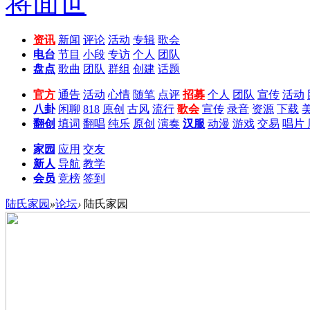
资讯
新闻
评论
活动
专辑
歌会
电台
节目
小段
专访
个人
团队
盘点
歌曲
团队
群组
创建
话题
官方
通告
活动
心情
随笔
点评
招募
个人
团队
宣传
活动
八卦
闲聊
818
原创
古风
流行
歌会
宣传
录音
资源
下载
翻创
填词
翻唱
纯乐
原创
演奏
汉服
动漫
游戏
交易
唱片
家园
应用
交友
新人
导航
教学
会员
竞榜
签到
陆氏家园
»
论坛
›
陆氏家园