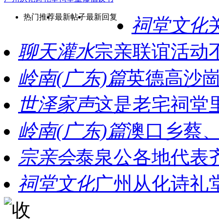
热门推荐
最新帖子
最新回复
祠堂文化
聊天灌水
宗亲联谊活动
岭南(广东)篇
英德高沙
世泽家声
这是老宅祠堂
岭南(广东)篇
澳口乡蔡
宗亲会
泰泉公各地代表
祠堂文化
广州从化诗礼