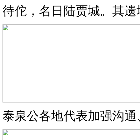
待佗，名日陆贾城。其遗
泰泉公各地代表加强沟通