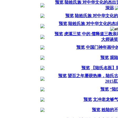
预览
陆姓氏族 对中华文化的杰出
深远
预览
陆姓氏族 对中华文化的
预览
陆姓氏族 对中华文化的杰
预览
虎溪三笑 中的 儒释道三教
大师谈笑
预览
中国门神年画中的
预览
观
预览
【陆氏名医】
预览
望百之年屡获热捧，陆氏
201
预览
“陆
预览
文冲老龙够
预览
姓陆的