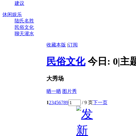
建议
休闲娱乐
陆氏名胜
民俗文化
聊天灌水
收藏本版
|
订阅
民俗文化
今日:
0
|
主
大秀场
晒一晒
图片秀
1
2
3
4
5
6
7
8
9
/ 9 页
下一页