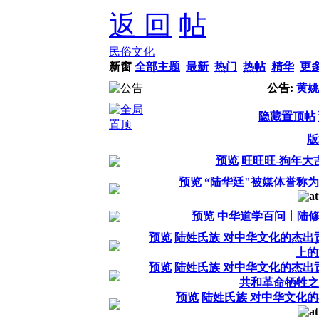
返 回
民俗文化
新窗
全部主题
最新
热门
热帖
精华
更
公告:
黄姚
隐藏置顶帖
版
预览
旺旺旺-狗年大
预览
“陆华廷"被媒体誉称
预览
中华道学百问丨陆
预览
陆姓氏族 对中华文化的杰出
上的
预览
陆姓氏族 对中华文化的杰出
共和革命牺牲之
预览
陆姓氏族 对中华文化的