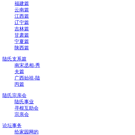
福建篇
云南篇
江西篇
辽宁篇
吉林篇
甘肃篇
宁夏篇
陕西篇
陆氏支系篇
南宋丞相-秀
夫篇
广西始祖-陆
丙篇
陆氏宗亲会
陆氏事业
寻根互助会
宗亲会
论坛事务
给家园网的