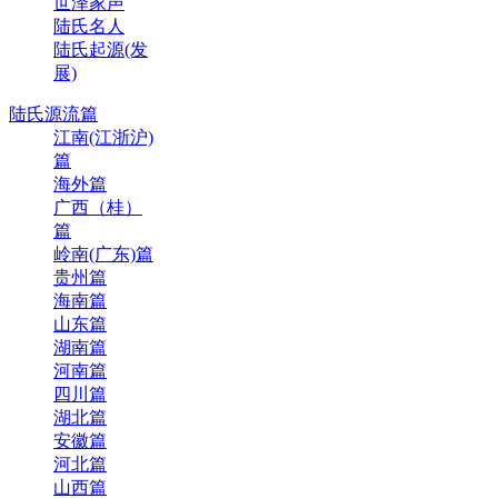
世泽家声
陆氏名人
陆氏起源(发
展)
陆氏源流篇
江南(江浙沪)
篇
海外篇
广西（桂）
篇
岭南(广东)篇
贵州篇
海南篇
山东篇
湖南篇
河南篇
四川篇
湖北篇
安徽篇
河北篇
山西篇