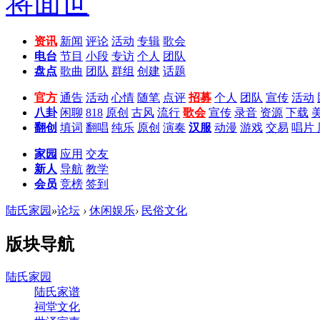
资讯
新闻
评论
活动
专辑
歌会
电台
节目
小段
专访
个人
团队
盘点
歌曲
团队
群组
创建
话题
官方
通告
活动
心情
随笔
点评
招募
个人
团队
宣传
活动
八卦
闲聊
818
原创
古风
流行
歌会
宣传
录音
资源
下载
翻创
填词
翻唱
纯乐
原创
演奏
汉服
动漫
游戏
交易
唱片
家园
应用
交友
新人
导航
教学
会员
竞榜
签到
陆氏家园
»
论坛
›
休闲娱乐
›
民俗文化
版块导航
陆氏家园
陆氏家谱
祠堂文化