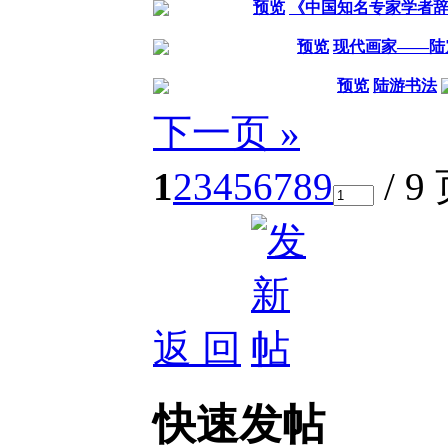
预览
《中国知名专家学者
预览
现代画家——陆
预览
陆游书法
下一页 »
1
2
3
4
5
6
7
8
9
/ 9
返 回
快速发帖